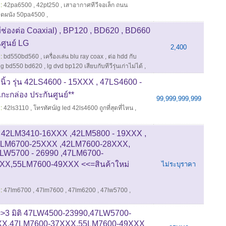
:
42pa6500
,
42pt250
,
เสาอากาศทีวีจอเล็ก ถนน
ิดผนัง 50pa4500
,
่องต่อ Coaxial) , BP120 , BD620 , BD660
นศูนย์ LG
2,400
:
bd550bd560
,
เครื่องเล่น blu ray coax
,
ต่อ hdd กับ
d lg bd550 bd620
,
lg dvd bp120 เสียบกับทีวีรุ่นเก่าไม่ได้
,
ิ้ว รุ่น 42LS4600 - 15XXX , 47LS4600 -
กะกล่อง ประกันศูนย์**
99,999,999,999
:
42ls3110
,
โทรทัศน์lg led 42ls4600 ถูกที่สุดที่ไหน
,
 * 42LM3410-16XXX ,42LM5800 - 19XXX ,
2LM6700-25XXX ,42LM7600-28XXX,
7LW5700 - 26990 ,47LM6700-
X,55LM7600-49XXX <<=สินค้าใหม่
ไม่ระบุราคา
:
47lm6700
,
47lm7600
,
47lm6200
,
47lw5700
,
=>3 มิติ 47LW4500-23990,47LW5700-
XX,47LM7600-37XXX,55LM7600-49XXX