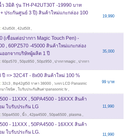
้ว 3มิติ รุ่น TH-P42UT30T -19990 บาท
 ประกันศูนย์ 3 ปี) สินค้าใหม่แกะกล่อง 100
19,990
:
42ut50t
,
42ut50t
,
(เชื่อมต่อปากกา Magic Touch Pen) -
00 , 60PZ570 -45000 สินค้าใหม่แกะกล่อง
35,000
ออกจากบริษัทผู้ผลิต 1 ปี
:
60pz570
,
50pz850
,
50pz950
,
ปากกาmagic
,
ปากกา
3 ปี => 32C4T - 8x00 สินค้าใหม่ 100 %
99 บาท
:
32c3
,
thp42gt50 ราคา 38000
,
วงจร LCD Panasnic
พานาโซนิค
,
ใบรับประกันสินค่าpanasonic tv
,
00 - 11XXX , 50PA4500 - 16XXX สินค้า
อม ใบรับประกัน LG
11,990
:
50pa4500
,
นิ้ว
,
42pa4500
,
50pa6500
,
plasma
,
00 - 11XXX , 50PA4500 - 16XXX สินค้า
อม ใบรับประกัน LG.
11,990