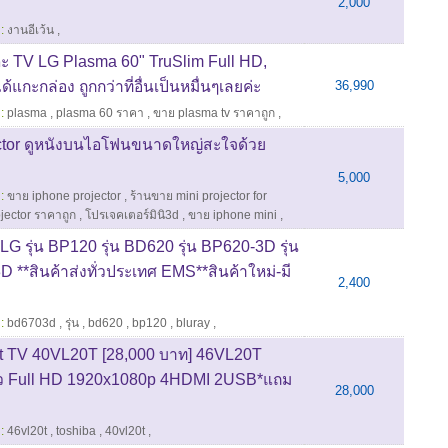
2,000
:
งานอีเว้น
,
่ะ TV LG Plasma 60" TruSlim Full HD,
ด้แกะกล่อง ถูกกว่าที่อื่นเป็นหมื่นๆเลยค่ะ
36,990
:
plasma
,
plasma 60 ราคา
,
ขาย plasma tv ราคาถูก
,
ctor ดูหนังบนไอโฟนขนาดใหญ่สะใจด้วย
5,000
:
ขาย iphone projector
,
ร้านขาย mini projector for
ojector ราคาถูก
,
โปรเจคเตอร์มินิ3d
,
ขาย iphone mini
,
G รุ่น BP120 รุ่น BD620 รุ่น BP620-3D รุ่น
 **สินค้าส่งทั่วประเทศ EMS**สินค้าใหม่-มี
2,400
:
bd6703d
,
รุ่น
,
bd620
,
bp120
,
bluray
,
 TV 40VL20T [28,000 บาท] 46VL20T
ตัว Full HD 1920x1080p 4HDMI 2USB*แถม
28,000
:
46vl20t
,
toshiba
,
40vl20t
,