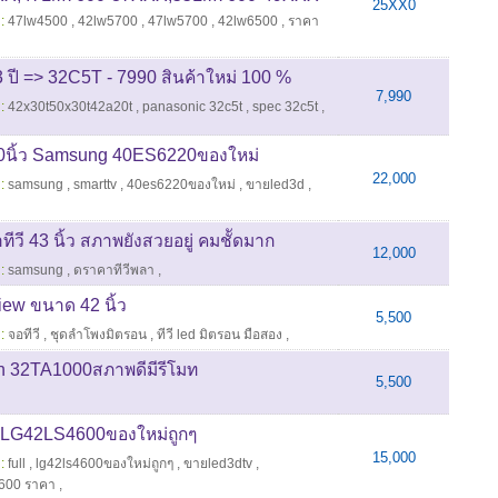
25XX0
:
47lw4500
,
42lw5700
,
47lw5700
,
42lw6500
,
ราคา
3 ปี => 32C5T - 7990 สินค้าใหม่ 100 %
7,990
:
42x30t50x30t42a20t
,
panasonic 32c5t
,
spec 32c5t
,
นิ้ว Samsung 40ES6220ของใหม่
22,000
:
samsung
,
smarttv
,
40es6220ของใหม่
,
ขายled3d
,
 43 นิ้ว สภาพยังสวยอยู่ คมชััดมาก
12,000
:
samsung
,
ดราคาทีวีพลา
,
view ขนาด 42 นิ้ว
5,500
:
จอทีวี
,
ชุดลำโพงมิตรอน
,
ทีวี led มิตรอน มือสอง
,
h 32TA1000สภาพดีมีรีโมท
5,500
LG42LS4600ของใหม่ถูกๆ
15,000
:
full
,
lg42ls4600ของใหม่ถูกๆ
,
ขายled3dtv
,
4600 ราคา
,