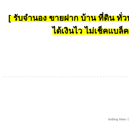
[ รับจำนอง ขายฝาก บ้าน ที่ดิน ทั่วป
ได้เงินไว ไม่เช็คแบล็ค
loding time:
0