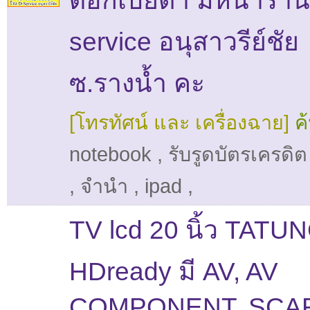
ดอกเบี้ยต่ำ มีหน้าร้าน
service อนุสาวรีย์ชัย
ซ.รางน้ำ คะ
[โทรทัศน์ และ เครื่องฉาย]
ค
notebook
,
รับรูดบัตรเครดิต
,
จำนำ
,
ipad
,
TV lcd 20 นิ้ว TATU
HDready มี AV, AV
COMPONENT, SCAR