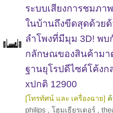
ระบบเสียงการชมภาพ
ในบ้านถึงขีดสุดด้วยด
ลำโพงที่มีมุม 3D! พบ
กลักษณของสินค้ามา
ฐานยุโรปดีไซค์โค้ง
xปกติ 12900
[โทรทัศน์ และ เครื่องฉาย]
ค
philips
,
โฮมเธียรเตอร์
,
the