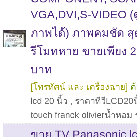
VGA,DVI,S-VIDEO (
ภาพได้) ภาพคมชัด สุด
รีโมทหาย ขายเพียง 
บาท
[โทรทัศน์ และ เครื่องฉาย]
ค
lcd 20 นิ้ว
,
ราคาทีวีLCD20นิ
touch franck olivierน้ำหอม
ขาย TV Panasonic l