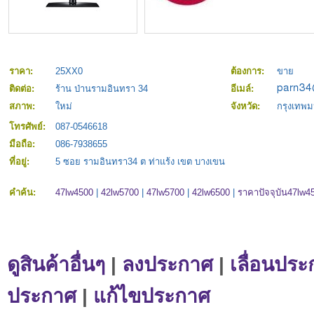
ราคา:
25XX0
ต้องการ:
ขาย
ติดต่อ:
ร้าน ป่านรามอินทรา 34
อีเมล์:
สภาพ:
ใหม่
จังหวัด:
กรุงเทพ
โทรศัพย์:
087-0546618
มือถือ:
086-7938655
ที่อยู่:
5 ซอย รามอินทรา34 ต ท่าแร้ง เขต บางเขน
คำค้น:
47lw4500
|
42lw5700
|
47lw5700
|
42lw6500
|
ราคาปัจจุบัน47lw4
ดูสินค้าอื่นๆ
|
ลงประกาศ
|
เลื่อนประ
ประกาศ
|
แก้ไขประกาศ