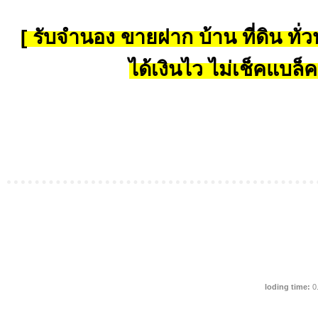
[ รับจำนอง ขายฝาก บ้าน ที่ดิน ทั่วป
ได้เงินไว ไม่เช็คแบล็ค
loding time:
0