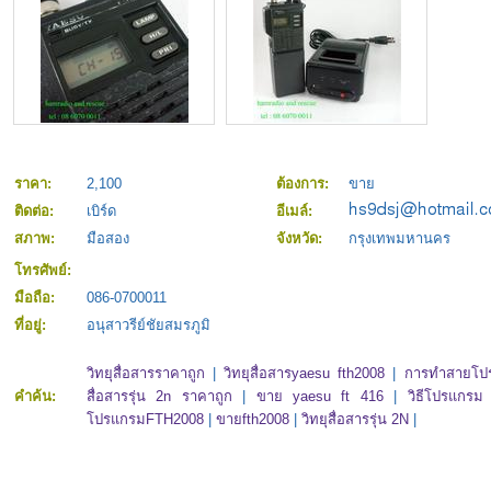
ราคา:
2,100
ต้องการ:
ขาย
ติดต่อ:
เบิร์ด
อีเมล์:
สภาพ:
มือสอง
จังหวัด:
กรุงเทพมหานคร
โทรศัพย์:
มือถือ:
086-0700011
ที่อยู่:
อนุสาวรีย์ชัยสมรภูมิ
วิทยุสื่อสารราคาถูก
|
วิทยุสื่อสารyaesu fth2008
|
การทำสายโปร
คำค้น:
สื่อสารรุ่น 2n ราคาถูก
|
ขาย yaesu ft 416
|
วิธีโปรแกรม
โปรแกรมFTH2008
|
ขายfth2008
|
วิทยุสื่อสารรุ่น 2N
|