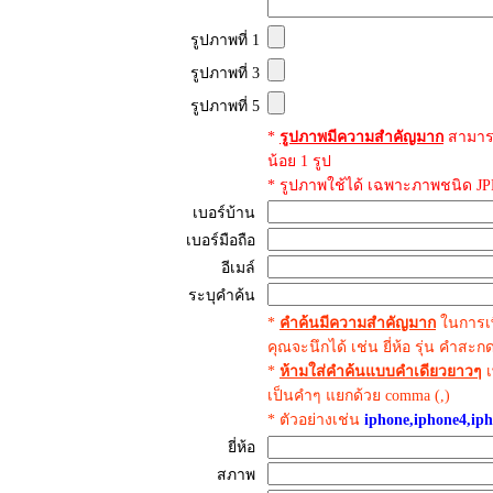
รูปภาพที่ 1
รูปภาพที่ 3
รูปภาพที่ 5
*
รูปภาพมีความสำคัญมาก
สามาร
น้อย 1 รูป
* รูปภาพใช้ได้ เฉพาะภาพชนิด JPE
เบอร์บ้าน
เบอร์มือถือ
อีเมล์
ระบุคำค้น
*
คำค้นมีความสำคัญมาก
ในการเพ
คุณจะนึกได้ เช่น ยี่ห้อ รุ่น คำสะ
*
ห้ามใส่คำค้นแบบคำเดียวยาวๆ
เ
เป็นคำๆ แยกด้วย comma (,)
* ตัวอย่างเช่น
iphone,iphone4,iph
ยี่ห้อ
สภาพ