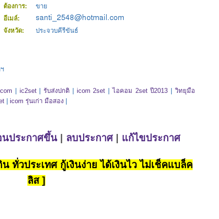
ต้องการ:
ขาย
อีเมล์:
จังหวัด:
ประจวบคีรีขันธ์
บฯ
icom
|
ic2set
|
รับส่งปกติ
|
icom 2set
|
ไอคอม 2set ปี2013
|
วิทยุมือ
et
|
icom รุ่นเก่า มือสอง
|
่อนประกาศขึ้น
|
ลบประกาศ
|
แก้ไขประกาศ
น ทั่วประเทศ กู้เงินง่าย ได้เงินไว ไม่เช็คแบล็ค
ลิส ]