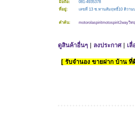
มือถือ:
081-4935378
ที่อยู่:
เลขที่ 13 ซ.ทานสัมฤทธิ์10 ติวา
คำค้น:
motorolaspiritmotospirit2wayวิทยุ
ดูสินค้าอื่นๆ
|
ลงประกาศ
|
เลื
[ รับจำนอง ขายฝาก บ้าน ที่ดิ