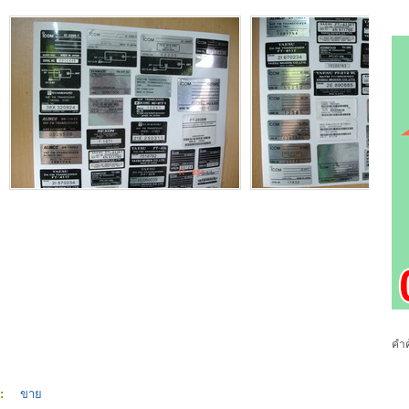
คำค
ร:
ขาย