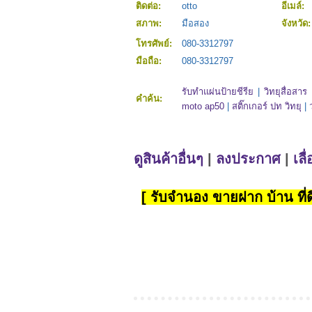
ติดต่อ:
otto
อีเมล์:
สภาพ:
มือสอง
จังหวัด
โทรศัพย์:
080-3312797
มือถือ:
080-3312797
รับทำแผ่นป้ายชีรีย
|
วิทยุสื่อสาร
คำค้น:
moto ap50
|
สติ๊กเกอร์ ปท วิทยุ
|
ดูสินค้าอื่นๆ
|
ลงประกาศ
|
เลื
[ รับจำนอง ขายฝาก บ้าน ที่ดิ