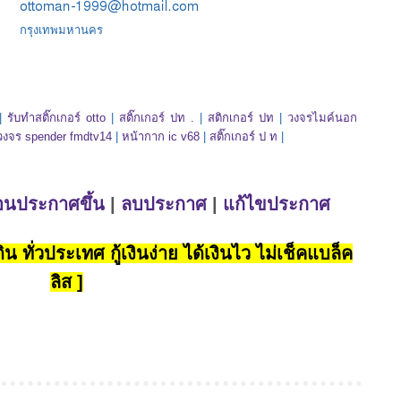
:
กรุงเทพมหานคร
|
รับทําสติ๊กเกอร์ otto
|
สติ๊กเกอร์ ปท .
|
สติกเกอร์ ปท
|
วงจรไมค์นอก
วงจร spender fmdtv14
|
หน้ากาก ic v68
|
สติ๊กเกอร์ ป ท
|
่อนประกาศขึ้น
|
ลบประกาศ
|
แก้ไขประกาศ
น ทั่วประเทศ กู้เงินง่าย ได้เงินไว ไม่เช็คแบล็ค
ลิส ]