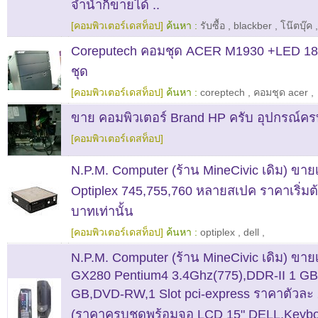
จำนำก็ขายได้ ..
[คอมพิวเตอร์เดสท็อป]
ค้นหา :
รับซื้อ
,
blackber
,
โน๊ตบุ๊ค
Coreputech คอมชุด ACER M1930 +LED 18
ชุด
[คอมพิวเตอร์เดสท็อป]
ค้นหา :
coreptech
,
คอมชุด acer
,
ขาย คอมพิวเตอร์ Brand HP ครับ อุปกรณ์คร
[คอมพิวเตอร์เดสท็อป]
N.P.M. Computer (ร้าน MineCivic เดิม) ขา
Optiplex 745,755,760 หลายสเปค ราคาเริ่มต้
บาทเท่านั้น
[คอมพิวเตอร์เดสท็อป]
ค้นหา :
optiplex
,
dell
,
N.P.M. Computer (ร้าน MineCivic เดิม) ขา
GX280 Pentium4 3.4Ghz(775),DDR-II 1 G
GB,DVD-RW,1 Slot pci-express ราคาตัวละ
(ราคาครบชุดพร้อมจอ LCD 15" DELL,Keybo