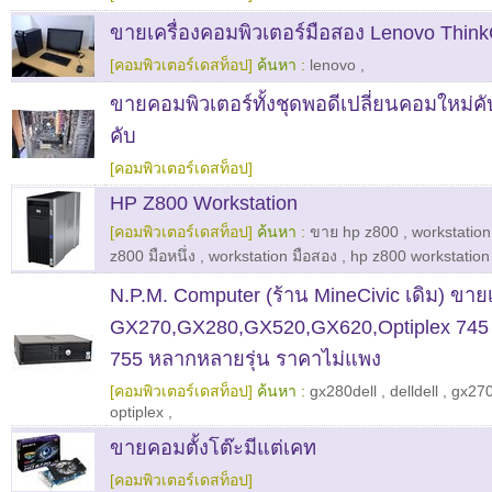
ขายเครื่องคอมพิวเตอร์มือสอง Lenovo Thin
[คอมพิวเตอร์เดสท็อป]
ค้นหา :
lenovo
,
ขายคอมพิวเตอร์ทั้งชุดพอดีเปลี่ยนคอมใหม่คั
คับ
[คอมพิวเตอร์เดสท็อป]
HP Z800 Workstation
[คอมพิวเตอร์เดสท็อป]
ค้นหา :
ขาย hp z800
,
workstation
z800 มือหนึ่ง
,
workstation มือสอง
,
hp z800 workstation
N.P.M. Computer (ร้าน MineCivic เดิม) ขา
GX270,GX280,GX520,GX620,Optiplex 745 
755 หลากหลายรุ่น ราคาไม่แพง
[คอมพิวเตอร์เดสท็อป]
ค้นหา :
gx280dell
,
delldell
,
gx270
optiplex
,
ขายคอมตั้งโต๊ะมีแต่เคท
[คอมพิวเตอร์เดสท็อป]