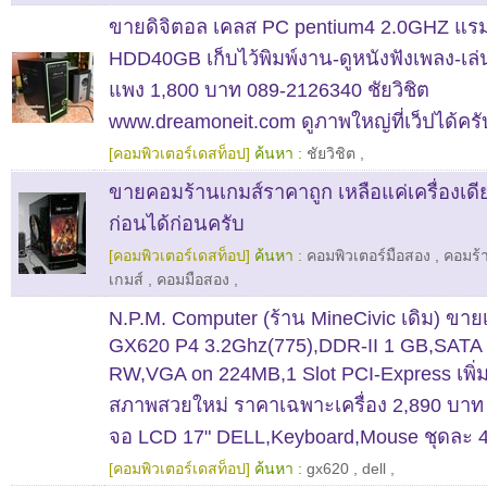
ขายดิจิตอล เคลส PC pentium4 2.0GHZ แ
HDD40GB เก็บไว้พิมพ์งาน-ดูหนังฟังเพลง-เล่
แพง 1,800 บาท 089-2126340 ชัยวิชิต
www.dreamoneit.com ดูภาพใหญ่ที่เว็ปได้ครั
[คอมพิวเตอร์เดสท็อป]
ค้นหา :
ชัยวิชิต
,
ขายคอมร้านเกมส์ราคาถูก เหลือแค่เครื่องเดีย
ก่อนได้ก่อนครับ
[คอมพิวเตอร์เดสท็อป]
ค้นหา :
คอมพิวเตอร์มือสอง
,
คอมร้
เกมส์
,
คอมมือสอง
,
N.P.M. Computer (ร้าน MineCivic เดิม) ขา
GX620 P4 3.2Ghz(775),DDR-II 1 GB,SAT
RW,VGA on 224MB,1 Slot PCI-Express เพิ่
สภาพสวยใหม่ ราคาเฉพาะเครื่อง 2,890 บาท
จอ LCD 17" DELL,Keyboard,Mouse ชุดละ 
[คอมพิวเตอร์เดสท็อป]
ค้นหา :
gx620
,
dell
,