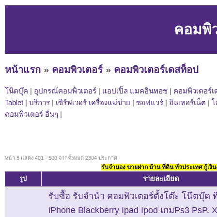
คอมพิว
หน้าแรก
»
คอมพิวเตอร์
»
คอมพิวเตอร์เดสท็อป
โน๊ตบุ๊ค
|
อุปกรณ์คอมพิวเตอร์
|
แอปเปิ้ล แมคอินทอช
|
คอมพิวเตอร์เ
Tablet
|
บริการ
|
เซิร์ฟเวอร์ เครื่องแม่ข่าย
|
ซอฟแวร์
|
อินเทอร์เน็ต
|
โ
คอมพิวเตอร์ อื่นๆ
|
หน้า 5 แสดง 401 - 500 จากทั้งหมด 2304 ประกาศ
รับจำนอง ขายฝาก บ้าน ที่ดิน ทั่วประเทศ กู้เงิน
รายละเอียด
รูป
รับซื้อ รับจำนำ คอมพิวเตอร์ตั้งโต๊ะ โน๊ตบุ๊ค
iPhone Blackberry Ipad Ipod เกมPs3 PsP. 