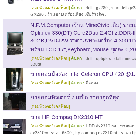
[คอมพิวเตอร์เดสท็อป]
ค้นหา :
dell
,
gx280
,
ขาย dell gx28
GX280
,
ร้านขายเครื่องเสียง เซียร์รังสิต
,
N.P.M.Computer (ร้าน MineCivic เดิม) ขายป
Optiplex 330(DT) Core2Duo 2.4Ghz,DDR-I
80GB,DVD-RW ราคาเฉพาะเครื่อง 4,300 บ
พร้อม LCD 17",Keyboard,Mouse ชุดละ 6,20
[คอมพิวเตอร์เดสท็อป]
ค้นหา :
dell
,
optiplex
,
dell mineci
330dt
,
ขายคอมมือสอง Intel Celeron CPU 420 @1
[คอมพิวเตอร์เดสท็อป]
ค้นหา :
มือสอง
,
ขายคอมพิวเตอร์ 2 เสป็ก ราคาถูกที่สุด
[คอมพิวเตอร์เดสท็อป]
ขาย HP Compaq DX2310 MT
[คอมพิวเตอร์เดสท็อป]
ค้นหา :
HDD dx2310 mt
,
ขายคอม
dx2310mt ราคา 6500
,
hp compaq dx2310mt
,
ราคา h