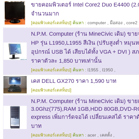
ขายคอมพิวเตอร์ Intel Core2 Duo E4400 (2
จำนวนมาก
[คอมพิวเตอร์เดสท็อป]
ค้นหา :
computer
,
มือสอง
,
core2
N.P.M. Computer (ร้าน MineCivic เดิม) ขา
HP รุ่น L1950,L1955 สีเงิน (ปรับสูงต่ำ หมุน
อุปกรณ์ USB ได้ เสียบได้ทั้ง VGA + DVI ) ส
ราคาตัวละ 1,850 บาทเท่านั้น
[คอมพิวเตอร์เดสท็อป]
ค้นหา :
l1955
,
l1950
,
เคส DELL GX270 ราคา 1,590 บาท
[คอมพิวเตอร์เดสท็อป]
N.P.M. Computer (ร้าน MineCivic เดิม) ขา
3.0Ghz(775),RAM 1GB,HDD 80GB,DVD-ROM
express เพิ่มการ์ดจอได้ เปลี่ยนเคสได้ ราคา
บาท
[คอมพิวเตอร์เดสท็อป]
ค้นหา :
acer
,
เคสตั้ง
,