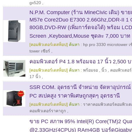
gx520
,
N.P.M. Computer (ร้าน MineCivic เดิม) ขาย
M57e Core2Duo E7300 2.66Ghz,DDR-II 1
80GB,DVD-RW (เพิ่มการ์ดจอได้) พร้อม LCD
Screen ,Keyboard,Mouse ชุดละ 7,000 บาท
[คอมพิวเตอร์เดสท็อป]
ค้นหา :
hp pro 3330 microtower เซ
tower เซียร์
,
คอมพิวเตอร์ P4 1.8 พร้อมจอ 17 นิ้ว 2,500 
[คอมพิวเตอร์เดสท็อป]
ค้นหา :
พร้อมจอ
,
นิ้ว
,
คอมพิวเตอร์
17 นิ้ว
,
SSR COM. อุดรธานี จำหน่าย จัดหาอุปกร
PC สเปคสูง ราคาพิเศษถูกสุดๆ อุดรธานี
[คอมพิวเตอร์เดสท็อป]
ค้นหา :
ราคาคอมพิวเตอร์คอมพิวเตอร
คอมพิวเตอร์ราคาถูก
,
ขาย PC สภาพ 95% Intel(R) Core(TM)2 Q
@2.33GHz(4CPUs) RAm4GB บอร์ดGigabyt