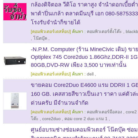
กล้องดิจิตอล วีดิโอ ราคาสูง จำนำดอกเบี้ยต่
พาต้าปิ่นเกล้า ตลาดมีนบุรี เอก 080-5875333 รับ
โรงรับจำนำก็ขายได้
[คอมพิวเตอร์เดสท็อป]
ค้นหา :
คอมพิวเตอร์ตั้งโต๊ะ
,
blackb
,
โน๊ตบุ๊ค
,
-N.P.M. Computer (ร้าน MineCivic เดิม) ข
Optiplex 745 Core2duo 1.86Ghz,DDR-II 1
80GB,DVD-RW เพียง 3,500 บาทเท่านั้น
[คอมพิวเตอร์เดสท็อป]
ค้นหา :
dell
,
ขายคอม Core2Duo E4600 แรม DDRII 1 GB. 
160 GB. เคสสวยสีขาวเป็นเงา ราคา แค่ตัวล่
ด่วนครับ มีจำนวนจำกัด
[คอมพิวเตอร์เดสท็อป]
ค้นหา :
คอมพิวเตอร์มือสอง
,
core2
โต๊ะ
,
core2duo
,
คอม core 2 duo แรม 1
,
ศูนย์อบรมช่างซ่อมคอมพิวเตอร์ โน๊ตบุ๊ค ซ่