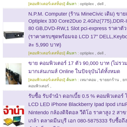
[คอมพิวเตอร์เดสท็อป]
ค้นหา :
optiplex
,
dell
,
N.P.M. Computer (ร้าน MineCivic เดิม) ขา
Optiplex 330 Core2Duo 2.4Ghz(775),DDR-
80 GB,DVD-RW,1 Slot pci-express ราคาตั
(ราคาครบชุดพร้อมจอ LCD 17" DELL,Keybo
ละ 5,990 บาท)
[คอมพิวเตอร์เดสท็อป]
ค้นหา :
optiplex
,
dell
,
ขาย คอมพิวเตอร์ 17 ตัว 90,000 บาท (ไม่รวม
มากเล่นเกมส์ Online ในปัจจุบันได้ทั้งหมด
[คอมพิวเตอร์เดสท็อป]
ค้นหา :
เหมาคอม
,
ขายยกร้าน
,
ยก
คอมพิวเตอร์
,
รับซื้อ รับจำนำ ดอกเบี้ย 0.5 % คอมพิวเตอร์ โน
LCD LED iPhone Blackberry Ipad Ipod เก
Nintendo กล้องดิจิตอล วีดิโอ ราคาสูง 2 สาข
เกล้า ตลาดมีนบุรี เอก 080-5875333 รับซื้อถึงท