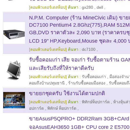
[คอมพิวเตอร์เดสท็อป]
ค้นหา :
gx280
,
dell
,
N.P.M. Computer (ร้าน MineCivic เดิม) ขา
DC7100 Pentium4 2.8Ghz(775),RAM 512M
GB,DVD ราคาตัวละ 2,090 บาท (ราคาครบช
LCD 19" HP,Keyboard,Mouse ชุดละ 4,000 
[คอมพิวเตอร์เดสท็อป]
ค้นหา :
dc7100
,
รับซื้อคอมเก่า เสีย จอเก่า รับซื้อตามร้าน G
และเสียรับถึงที่ให้ราคาดีครับ
[คอมพิวเตอร์เดสท็อป]
ค้นหา :
รับซื้อคอมเก่า
,
มือสองจำ
คอมถึงบ้านปทุมธานี
,
ร้านรับซื้อคอมมือสอง
,
รับซื้อคอมถึ
ขายยกชุดครับ ใช้งานได้ตามปกติ
[คอมพิวเตอร์เดสท็อป]
ค้นหา :
พิทักษ์ท็อปการ์ด
,
ห้างหุ้นส่
อปการ์ด
,
พิทักษ์ ท็อปการ์ด
,
ขายAsusP5QPRO+ DDR2Ram 3GB+CArd
จอAsusEAH3650 1GB+ CPU core 2 E5700