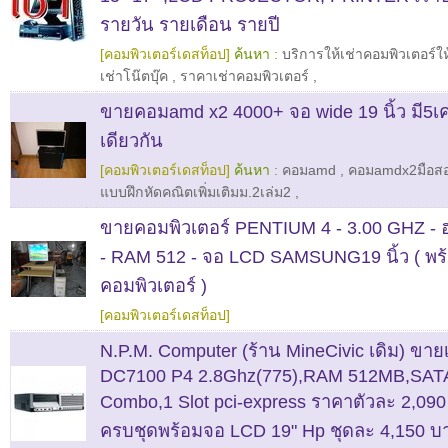
รายวัน รายเดือน รายปี
[คอมพิวเตอร์เดสท็อป]
ค้นหา :
บริการให้เช่าคอมพิวเตอร์ให
เช่าโน๊ตบุ๊ค
,
ราคาเช่าคอมพิวเตอร์
,
ขายคอมamd x2 4000+ จอ wide 19 นิ้ว มี5เคร
เดียวกัน
[คอมพิวเตอร์เดสท็อป]
ค้นหา :
คอมamd
,
คอมamdx2มือส
แบบฝึกหัดคณิตเพิ่มเติมม.2เล่ม2
,
ขายคอมพิวเตอร์ PENTIUM 4 - 3.00 GHZ - ฮ
- RAM 512 - จอ LCD SAMSUNG19 นิ้ว ( พร
คอมพิวเตอร์ )
[คอมพิวเตอร์เดสท็อป]
N.P.M. Computer (ร้าน MineCivic เดิม) ขา
DC7100 P4 2.8Ghz(775),RAM 512MB,SAT
Combo,1 Slot pci-express ราคาตัวละ 2,09
ครบชุดพร้อมจอ LCD 19" Hp ชุดละ 4,150 บ