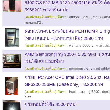
8400 GS 512 MB ราคา 4500 บาท สนใจ ติดต
5968209 พาต้าปิ่นเกล้า
[คอมพิวเตอร์เดสท็อป]
ค้นหา :
athlonii
,
2.91
,
ขายคอมตั้ง
คอมamd*2
,
คอมแรงๆครบชุดพร้อมจอ PENTIUM 4 2.4 ghz
เพลง เล่นเกม +เนทสบาย เพียง 2890 บาท
[คอมพิวเตอร์เดสท็อป]
ค้นหา :
คอมแรง 6000 บาท เล่นเก
AMD Sempron(Tm) 3200+ 1.81 GHz. ( ครบ
เล่นได้เลย แถมเพียบ
[คอมพิวเตอร์เดสท็อป]
ค้นหา :
sempron
,
ขาย amd athlo
ขาย!!! PC Acer CPU Intel D240 3.0Ghz, R
GF6200 256MB (Case only) - 3,200บาท
[คอมพิวเตอร์เดสท็อป]
ค้นหา :
intel
,
card
,
gf6200
,
desk
acer
,
ขายคอมตั้งโต๊ะ 4500 กทม