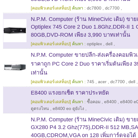
[คอมพิวเตอร์เดสท็อป]
ค้นหา :
dc7800
,
dc7700
,
N.P.M. Computer (ร้าน MineCivic เดิม) ขาย
Optiplex 745 Core 2 Duo 1.8Ghz,DDR-II 1
80GB,DVD-ROM เพียง 3,990 บาทเท่านั้น
[คอมพิวเตอร์เดสท็อป]
ค้นหา :
optiplex
,
dell
,
N.P.M. Computer ขายปลีก-ส่งเครื่องคอมพิวเ
ราคาถูก PC Core 2 Duo ราคาเริ่มต้นเพียง 
เท่านั้น
[คอมพิวเตอร์เดสท็อป]
ค้นหา :
745
,
acer
,
dc7700
,
dell
,
E8400 แรงยกเซ็ต ราคาประหยัด
[คอมพิวเตอร์เดสท็อป]
ค้นหา :
ซื้อคอม
,
e8400
,
e8400 e0 
ดูตรงไหน
,
e8400 eo ดูยังไง
,
N.P.M. Computer (ร้าน MineCivic เดิม) ขาย
GX280 P4 3.2 Ghz(775),DDR-II 512 MB,S
40GB,CDROM,VGA on 128 เพิ่มการ์ดจอได้ เพ