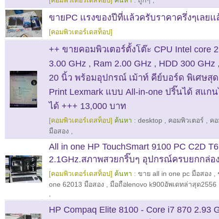
[คอมพิวเตอร์เดสท็อป]
ค้นหา :
ถูกๆ
,
ขายPC เเรงของปีที่เเล้วครับราคาครึ่งๆเลยเเล
[คอมพิวเตอร์เดสท็อป]
++ ขายคอมพิวเตอร์ตั้งโต๊ะ CPU Intel core
3.00 GHz , Ram 2.00 GHz , HDD 300 GHz 
20 นิ้ว พร้อมอุปกรณ์ เม้าท์ คีย์บอร์ด พิเศษสุด
Print Lexmark แบบ All-in-one ปริ๊นได้ สแกน
ได้ +++ 13,000 บาท
[คอมพิวเตอร์เดสท็อป]
ค้นหา :
desktop
,
คอมพิวเตอร์
,
คอม
มือสอง
,
All in one HP TouchSmart 9100 PC C2D T
2.1GHz.สภาพสวยกริ๊บๆ อุปกรณ์ครบยกกล่อ
[คอมพิวเตอร์เดสท็อป]
ค้นหา :
ขาย all in one pc มือสอง
,
one 62013 มือสอง
,
มือถือlenovo k900อัพเดทล่าสุด2556
,
HP Compaq Elite 8100 - Core i7 870 2.93 