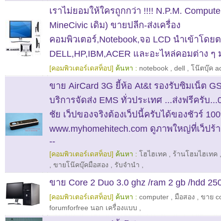
เราไม่ยอมให้ใครถูกกว่า !!!! N.P.M. Compute
MineCivic เดิม) ขายปลีก-ส่งเครื่อง
คอมพิวเตอร์,Notebook,จอ LCD นำเข้าโดยต
DELL,HP,IBM,ACER และอะไหล่คอมต่าง ๆ
[คอมพิวเตอร์เดสท็อป]
ค้นหา :
notebook
,
dell
,
โน๊ตบุ๊ค a
ขาย AirCard 3G ยี้ห้อ At&t รองรับซิมเน็ต 
บริการจัดส่ง EMS ทั่วประเทศ ...ส่งฟรีครับ.
ชัย เว็ปของจริงต้องเว็ปนี้ครับได้ของชัวร์ 10
www.myhomehitech.com ดูภาพใหญ่ที่เว็ปร้าน
--
[คอมพิวเตอร์เดสท็อป]
ค้นหา :
โฮไฮเทค
,
ร้านโฮมไฮเทค
,
ขายโน๊คบุ๊คมือสอง
,
รับจำนำ
,
ขาย Core 2 Duo 3.0 ghz /ram 2 gb /hdd 25
[คอมพิวเตอร์เดสท็อป]
ค้นหา :
computer
,
มือสอง
,
ขาย co
forumforfree นอก เครื่องแบบ
,