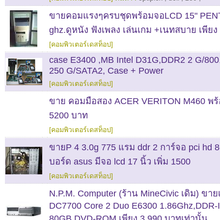
ขายคอมแรงๆครบชุดพร้อมจอLCD 15" PENT
ghz.ดูหนัง ฟังเพลง เล่นเกม +เนทสบาย เพีย
[คอมพิวเตอร์เดสท็อป]
case E3400 ,MB Intel D31G,DDR2 2 G/800,
250 G/SATA2, Case + Power
[คอมพิวเตอร์เดสท็อป]
ขาย คอมมือสอง ACER VERITON M460 พร
5200 บาท
[คอมพิวเตอร์เดสท็อป]
ขายP 4 3.0g 775 แรม ddr 2 การ์จอ pci hd 8
บอร์ด asus มีจอ lcd 17 นิ้ว เพิ่ม 1500
[คอมพิวเตอร์เดสท็อป]
N.P.M. Computer (ร้าน MineCivic เดิม) ขายเ
DC7700 Core 2 Duo E6300 1.86Ghz,DDR-I
80GB,DVD-ROM เพียง 3,990 บาทเท่านั้น