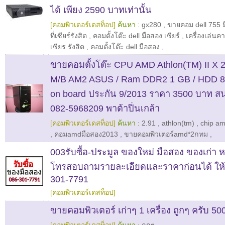
ได้ เพียง 2590 บาทเท่านั้น
[คอมพิวเตอร์เดสท็อป]
ค้นหา :
gx280
,
ขายคอม dell 755 ม
ที่เซียร์รังสิต
,
คอมตั้งโต๊ะ dell มือสอง เซียร์
,
เครื่องเล่น
เซียร รังสิต
,
คอมตั้งโต๊ะ dell มือสอง
,
ขายคอมตั้งโต๊ะ CPU AMD Athlon(TM) II X 
M/B AM2 ASUS / Ram DDR2 1 GB / HDD 8
on board ประกัน 9/2013 ราคา 3500 บาท สน
082-5968209 พาต้าปิ่นเกล้า
[คอมพิวเตอร์เดสท็อป]
ค้นหา :
2.91
,
athlon(tm)
,
chip a
,
คอมamdมือสอง2013
,
ขายคอมพิวเตอร์amd*2กทม
,
003รับซื้อ-ประมูล ของใหม่ มือสอง ของเก่า
โทรสอบถามรายละเอียดและราคาก่อนได้ ให้
301-7791
[คอมพิวเตอร์เดสท็อป]
ขายคอมพิวเตอร์ เก่าๆ 1 เครื่อง ถูกๆ ครับ 5