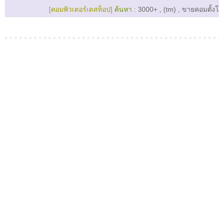
[คอมพิวเตอร์เดสท็อป]
ค้นหา :
3000+
,
(tm)
,
ขายคอมตั้งโ