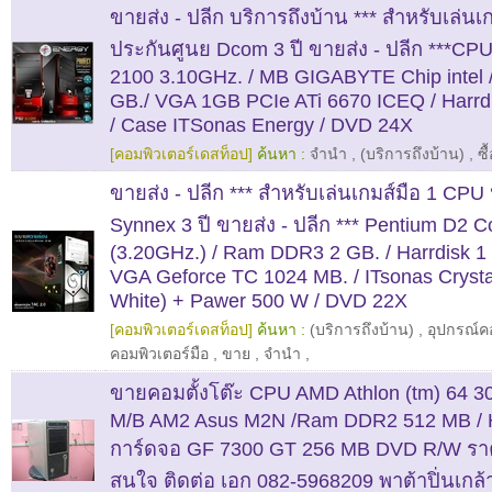
ขายส่ง - ปลีก บริการถึงบ้าน *** สำหรับเล่น
ประกันศูนย Dcom 3 ปี ขายส่ง - ปลีก ***CPU
2100 3.10GHz. / MB GIGABYTE Chip intel
GB./ VGA 1GB PCIe ATi 6670 ICEQ / Harrd
/ Case ITSonas Energy / DVD 24X
[คอมพิวเตอร์เดสท็อป]
ค้นหา :
จำนำ
,
(บริการถึงบ้าน)
,
ซื
ขายส่ง - ปลีก *** สำหรับเล่นเกมส์มือ 1 CPU
Synnex 3 ปี ขายส่ง - ปลีก *** Pentium D2 
(3.20GHz.) / Ram DDR3 2 GB. / Harrdisk 1
VGA Geforce TC 1024 MB. / ITsonas Crysta
White) + Pawer 500 W / DVD 22X
[คอมพิวเตอร์เดสท็อป]
ค้นหา :
(บริการถึงบ้าน)
,
อุปกรณ์ค
คอมพิวเตอร์มือ
,
ขาย
,
จำนำ
,
ขายคอมตั้งโต๊ะ CPU AMD Athlon (tm) 64 3
M/B AM2 Asus M2N /Ram DDR2 512 MB / 
การ์ดจอ GF 7300 GT 256 MB DVD R/W รา
สนใจ ติดต่อ เอก 082-5968209 พาต้าปิ่นเกล้