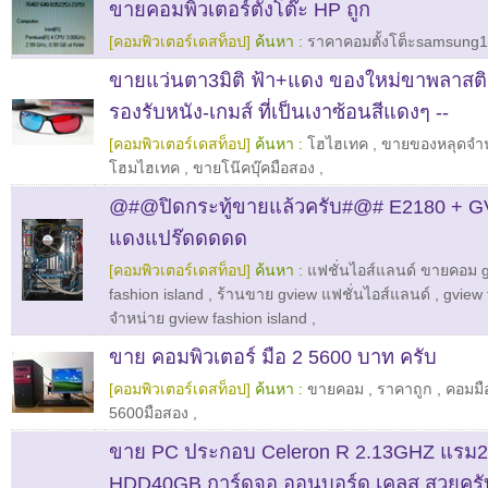
ขายคอมพิวเตอร์ตั้งโต๊ะ HP ถูก
[คอมพิวเตอร์เดสท็อป]
ค้นหา :
ราคาคอมตั้งโต็ะsamsung14
ขายแว่นตา3มิติ ฟ้า+แดง ของใหม่ขาพลาสต
รองรับหนัง-เกมส์ ที่เป็นเงาซ้อนสีแดงๆ --
[คอมพิวเตอร์เดสท็อป]
ค้นหา :
โฮไฮเทค
,
ขายของหลุดจำ
โฮมไฮเทค
,
ขายโน๊คบุ๊คมือสอง
,
@#@ปิดกระทู้ขายแล้วครับ#@# E2180 + 
แดงแปร๊ดดดดด
[คอมพิวเตอร์เดสท็อป]
ค้นหา :
แฟชั่นไอส์แลนด์ ขายคอม g
fashion island
,
ร้านขาย gview แฟชั่นไอส์แลนด์
,
gview 
จำหน่าย gview fashion island
,
ขาย คอมพิวเตอร์ มือ 2 5600 บาท ครับ
[คอมพิวเตอร์เดสท็อป]
ค้นหา :
ขายคอม
,
ราคาถูก
,
คอมมื
5600มือสอง
,
ขาย PC ประกอบ Celeron R 2.13GHZ แรม
HDD40GB การ์ดจอ ออนบอร์ด เคลส สวยครับ