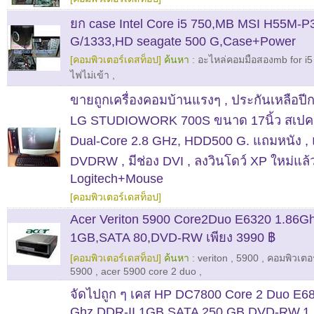
ยก case Intel Core i5 750,MB MSI H55M-P
G/1333,HD seagate 500 G,Case+Power
[คอมพิวเตอร์เดสท็อป]
ค้นหา :
อะไหล่คอมมือสองmb for i5
ไฟไม่เข้า
,
ขายถูกเครื่องคอมบ้านแรงๆ , ประกันเหลือปีกว
LG STUDIOWORK 700S ขนาด 17นิ้ว สเป
Dual-Core 2.8 GHz, HDD500 G. แถมหนัง , 
DVDRW , มีช่อง DVI , ลงวินโดว์ XP ใหม่แล้
Logitech+Mouse
[คอมพิวเตอร์เดสท็อป]
Acer Veriton 5900 Core2Duo E6320 1.86G
1GB,SATA 80,DVD-RW เพียง 3990 ฿
[คอมพิวเตอร์เดสท็อป]
ค้นหา :
veriton
,
5900
,
คอมพิวเตอร
5900
,
acer 5900 core 2 duo
,
จัดไปถูก ๆ เคส HP DC7800 Core 2 Duo E68
Ghz,DDR-II 1GB,SATA 250 GB,DVD-RW,1 Sl