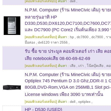
[คอมพิวเตอร์เดสท็อป]
ค้นหา :
dell
,
N.P.M. Computer (ร้าน MineCivic เดิม) ขายเ
หลายรุ่นอาทิ HP
D330,D530,DX6120,DC7100,DC7600,DC7
และ DC7900 (PC Core2 เริ่มต้นเพียง 3,990
[คอมพิวเตอร์เดสท็อป]
ค้นหา :
hp
,
dc7800
,
dc7900
,
รา
มือสอง
,
dx6120 ราคา 2556
,
รับ ซื้อ ขาย ประมูล คอมพิวเตอร์ เก่า เสีย คอม
เสีย notebookเสีย 08-60-69-62-69
[คอมพิวเตอร์เดสท็อป]
ค้นหา :
เสีย
,
เก่า
,
โน๊ตบุ๊คเสีย
,
คอ
N.P.M. Computer (ร้าน MineCivic เดิม) ขาย
Optiplex 745 Pentium D 3.0 Ghz,DDR-II 1
80GB,DVD-Rom,VGA on 256MB,1 Slot pci-
License windows เพียง 3090 บาทเท่านั้น
[คอมพิวเตอร์เดสท็อป]
ค้นหา :
dell
,
optiplex
,
HP - D530 (USED)