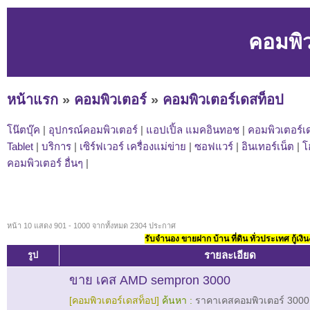
คอมพิว
หน้าแรก
»
คอมพิวเตอร์
»
คอมพิวเตอร์เดสท็อป
โน๊ตบุ๊ค
|
อุปกรณ์คอมพิวเตอร์
|
แอปเปิ้ล แมคอินทอช
|
คอมพิวเตอร์เ
Tablet
|
บริการ
|
เซิร์ฟเวอร์ เครื่องแม่ข่าย
|
ซอฟแวร์
|
อินเทอร์เน็ต
|
โ
คอมพิวเตอร์ อื่นๆ
|
หน้า 10 แสดง 901 - 1000 จากทั้งหมด 2304 ประกาศ
รับจำนอง ขายฝาก บ้าน ที่ดิน ทั่วประเทศ กู้เงิน
รายละเอียด
รูป
ขาย เคส AMD sempron 3000
[คอมพิวเตอร์เดสท็อป]
ค้นหา :
ราคาเคสคอมพิวเตอร์ 3000