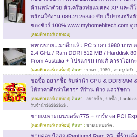
ด้านหน้าด้วย ตัวเครื่องฟอแมตลง XP และก็
พร้อมใช้งาน 089-2126340 ชัย เว็ปของจริงต้อง
ของชัวร์ 100% www.myhomehitech.com ดูภา
[คอมพิวเตอร์เดสท็อป]
ทหารขาย...มาอีกแล้ว PC ราคา 1980 บาท ตา
2.4 GHz / Ram DDRI 512 MB / Harddisk 80
From Austalia + โปรแกรม เกมส์ คาราโอเกะ 
[คอมพิวเตอร์เดสท็อป]
ค้นหา :
ราคา
,
1980
,
ตามรูปครับ
ขอซื้อ อยากซื้อ รับจำนำ CPU & DDRRAM
ให้ราคาดีกว่าใครๆๆ ที่ร้าน ห้าง แถวรัชดา
[คอมพิวเตอร์เดสท็อป]
ค้นหา :
อยากซื้อ
,
ขอซื้อ
,
harddisk
รับจำนำ$$$$$$$$
,
ขายเฉพาะเมนบอร์ด775 + การ์ดจอ PCI Exp
[คอมพิวเตอร์เดสท็อป]
ค้นหา :
ขายเมนบอร์ด
,
ขายคอมมือสองPentium4 Ram 2G. ที่ร้านต้