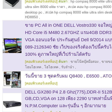
[คอมพิวเตอร์เดสท็อป]
ค้นหา :
hp compaq 8000 elite ultr
ultra slim 8000 elite ราคา
,
สเปค คอม hp compaq 8000 el
desktop pc
,
สเปค hp compaq 8000 elite ultra slim des
HD8850
,
ขาย PC All in ONE DELL Vostro330 จอใหญ่ 2
HD Core i5 M480 2.67GHZ แรม4GB DDR
VGA ออนบอร์ด ประกันศูนย์ Dell 9/2014 แบ
089-2126340 ชัย เว็ปของจริงต้องเว็ปนี้ครับไ
100% ดูภาพใหญ่ที่เว็ปร้านได้ครับ
[คอมพิวเตอร์เดสท็อป]
ค้นหา :
ขายโน๊คบุ๊คมือสอง
,
ขายขอ
โฮมไฮเทค
,
โฮไฮเทค
,
รับจำนำ
,
วันนี้ขาย 3 ชุดครับผม Q8400 , E6500 , A
[คอมพิวเตอร์เดสท็อป]
DELL GX280 P4 2.8 Ghz(775),DDR-II 512B
GB,CD,VGA on 128 เพียง 2290 บาทเท่านั้นที
N.P.M.Computer และรุ่นอื่น ๆ อีกมากมาย