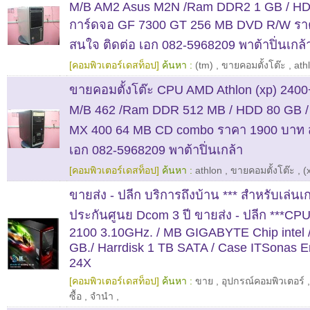
M/B AM2 Asus M2N /Ram DDR2 1 GB / HD
การ์ดจอ GF 7300 GT 256 MB DVD R/W รา
สนใจ ติดต่อ เอก 082-5968209 พาต้าปิ่นเกล้
[คอมพิวเตอร์เดสท็อป]
ค้นหา :
(tm)
,
ขายคอมตั้งโต๊ะ
,
ath
ขายคอมตั้งโต๊ะ CPU AMD Athlon (xp) 2400
M/B 462 /Ram DDR 512 MB / HDD 80 GB /
MX 400 64 MB CD combo ราคา 1900 บาท ส
เอก 082-5968209 พาต้าปิ่นเกล้า
[คอมพิวเตอร์เดสท็อป]
ค้นหา :
athlon
,
ขายคอมตั้งโต๊ะ
,
(
ขายส่ง - ปลีก บริการถึงบ้าน *** สำหรับเล่น
ประกันศูนย Dcom 3 ปี ขายส่ง - ปลีก ***CPU
2100 3.10GHz. / MB GIGABYTE Chip intel
GB./ Harrdisk 1 TB SATA / Case ITSonas 
24X
[คอมพิวเตอร์เดสท็อป]
ค้นหา :
ขาย
,
อุปกรณ์คอมพิวเตอร์
ซื้อ
,
จำนำ
,