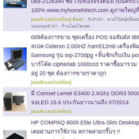
089-2126340 ชัย เว็ปของจริงต้องเว็ปนี้ครับไ
100% www.myhomehitech.com ดูภาพใหญ่ที่เ
[คอมพิวเตอร์เดสท็อป]
ค้นหา :
รับจำนำ
,
ขายโน๊คบุ๊คมือส
ของหลุดจำนำ
,
ร้านโฮมไฮเทค
,
009ต้องการขาย ชุดเครื่อง POS จอสัมผัส IBM
สเปค Celeron 2.0GHZ /ram512mb เครื่องพิม
Samsung รุ่น srp-270dpg +ลิ้นชักเก็บเงิน p
บาร์โค้ด cipherlab 1000ccd ราคาซื้อมารวม
อยู่ 20 ชุด ต้องการขายราคาถูก
[คอมพิวเตอร์เดสท็อป]
มี Comset Lemel E3400 2.6Ghz DDR3 500
จอLED 15.6 ประกันยาวนานถึง 07/2014
[คอมพิวเตอร์เดสท็อป]
HP COMPAQ 8000 Elite Ultra-Slim Desktop
เคยผ่านการใช้งาน สภาพสวยกริ๊บๆ !!