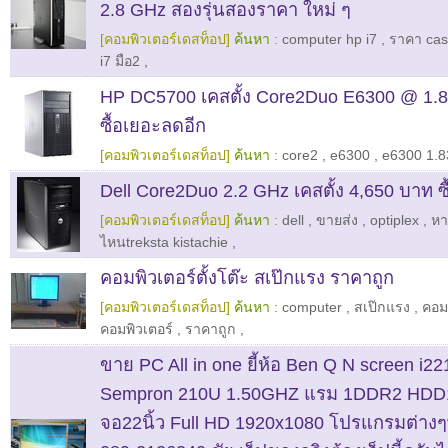
2.8 GHz สองรุ่นสองราคา ใหม่ ๆ
[คอมพิวเตอร์เดสท็อป]
ค้นหา :
computer hp i7
,
ราคา cas
i7 มือ2
,
HP DC5700 เคสตั้ง Core2Duo E6300 @ 1.
ซื้อเยอะลดอีก
[คอมพิวเตอร์เดสท็อป]
ค้นหา :
core2
,
e6300
,
e6300 1.
Dell Core2Duo 2.2 GHz เคสตั้ง 4,650 บาท ซ
[คอมพิวเตอร์เดสท็อป]
ค้นหา :
dell
,
ขายส่ง
,
optiplex
,
หาซ
ไหนtreksta kistachie
,
คอมพิวเตอร์ตั้งโต๊ะ สเป๊กแรง ราคาถูก
[คอมพิวเตอร์เดสท็อป]
ค้นหา :
computer
,
สเป๊กแรง
,
คอมพ
คอมพิวเตอร์
,
ราคาถูก
,
ขาย PC All in one ยี้ห้อ Ben Q N screen i2
Sempron 210U 1.50GHZ แรม 1DDR2 HD
จอ22นิ้ว Full HD 1920x1080 โปรแกรมต่างๆ