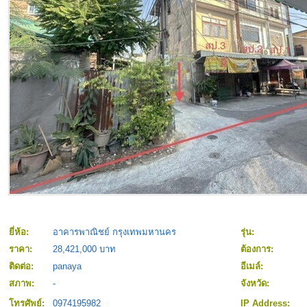
ยี่ห้อ:
อาคารพาณิชย์ กรุงเทพมหานคร
รุ่น:
ราคา:
28,421,000 บาท
ต้องการ:
ติดต่อ:
panaya
อีเมล์:
สภาพ:
-
จังหวัด:
โทรศัพย์:
0974195982
IP Address: