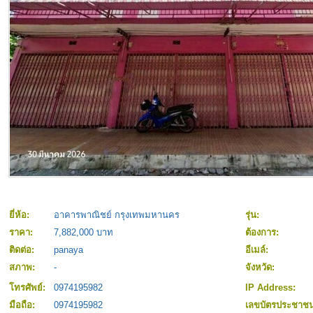
ยี่ห้อ:
อาคารพาณิชย์ กรุงเทพมหานคร
รุ่น:
ราคา:
7,882,000 บาท
ต้องการ:
ติดต่อ:
panaya
อีเมล์:
สภาพ:
-
จังหวัด:
โทรศัพย์:
0974195982
IP Address:
มือถือ:
0974195982
เลขบัตรประชาช