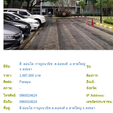
ดี ดอนโด กาญจนวนิช ต.คอหงส์ อ.หาดใหญ่
ยี่ห้อ:
รุ่น:
จ.สงขลา
ราคา:
1,897,000 บาท
ต้องการ:
ติดต่อ:
Panaya
อีเมล์:
สภาพ:
-
จังหวัด:
โทรศัพย์:
0969324624
IP Address:
มือถือ:
0969324624
เลขบัตรประชาชน
ที่อยู่:
ดี ดอนโด กาญจนวนิช ต.คอหงส์ อ.หาดใหญ่ จ.สงขลา