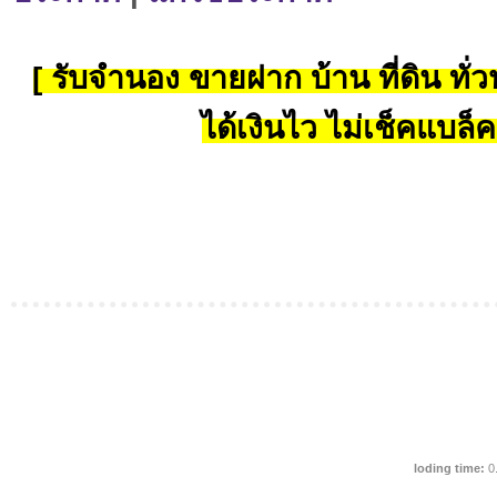
[ รับจำนอง ขายฝาก บ้าน ที่ดิน ทั่วป
ได้เงินไว ไม่เช็คแบล็ค
loding time:
0