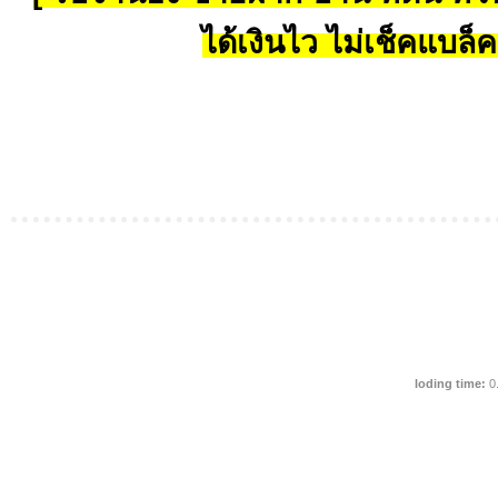
ได้เงินไว ไม่เช็คแบล็ค
loding time:
0