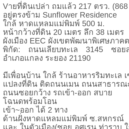
Vายที่ดินเปล่า ถมแล้ว 217 ตรว. (868
อยู่ตรงข้าม Sunflower Residence
ใกล้ หาดแหลมแม่พิมพ์ 500 ม.
หน้ากว้างที่ดิน 20 เมตร ลึก 38 เมตร
ผังเมือง EEC ผังเขตพัฒนาพิเศษภาค
พิกัด: ถนนเลียบทะเล 3145 ซอย
อำเภอแกลง ระยอง 21190
มีเพื่อนบ้าน ใกล้ ร้านอาหารริมทะเล
แปลงที่ดิน ติดถนนเมน ถนนสาธารณ
ถนนซอยกว้าง รถเข้า-ออก สบาย
โฉนดพร้อมโอน
เข้า~ออก ได้ 2 ทาง
ด้านฝั่งหาดแหลมแม่พิมพ์ ซ.สหกรณ์
และ ในตัวเมือง(ซอย อุศเรน ท่าราบ ใก