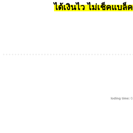
ได้เงินไว ไม่เช็คแบล็ค
loding time:
0