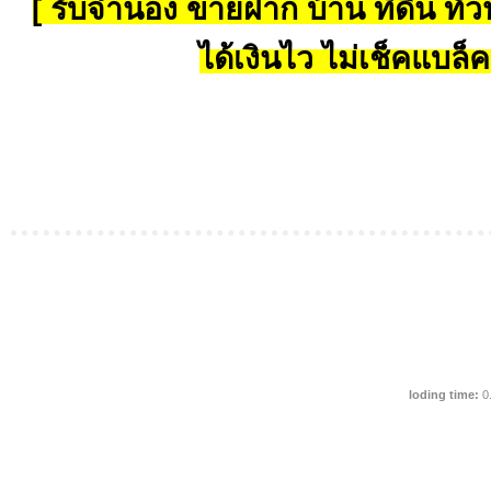
[ รับจำนอง ขายฝาก บ้าน ที่ดิน ทั่วป
ได้เงินไว ไม่เช็คแบล็ค
loding time:
0