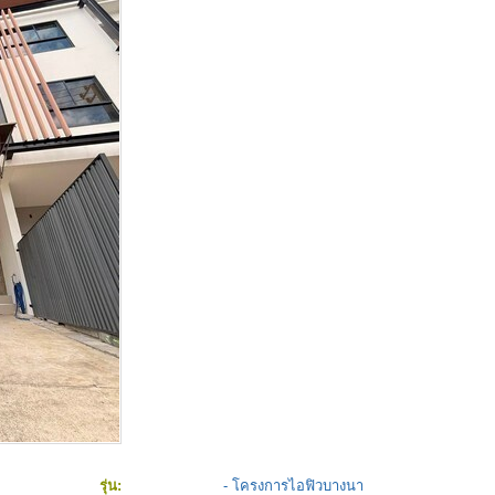
รุ่น:
- โครงการไอฟิวบางนา