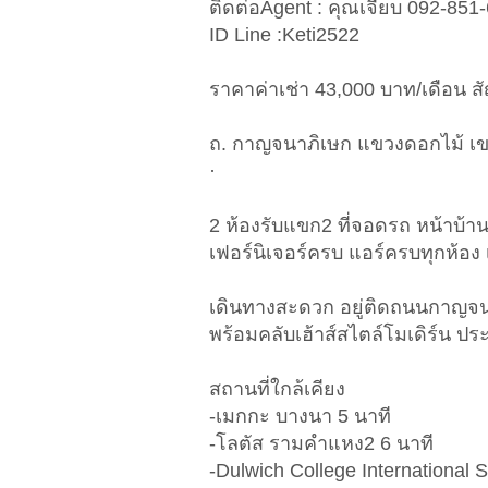
ติดต่อAgent : คุณเจี๊ยบ 092-851
ID Line :Keti2522
ราคาค่าเช่า 43,000 บาท/เดือน สั
ถ. กาญจนาภิเษก แขวงดอกไม้ เ
·
2 ห้องรับแขก2 ที่จอดรถ หน้าบ้าน
เฟอร์นิเจอร์ครบ แอร์ครบทุกห้อง เค
เดินทางสะดวก อยู่ติดถนนกาญจ
พร้อมคลับเฮ้าส์สไตล์โมเดิร์น ป
สถานที่ใกล้เคียง
-เมกกะ บางนา 5 นาที
-โลตัส รามคำแหง2 6 นาที
-Dulwich College International 