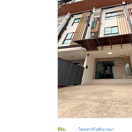
ยี่ห้อ:
- โครงการไอฟิวบางนา