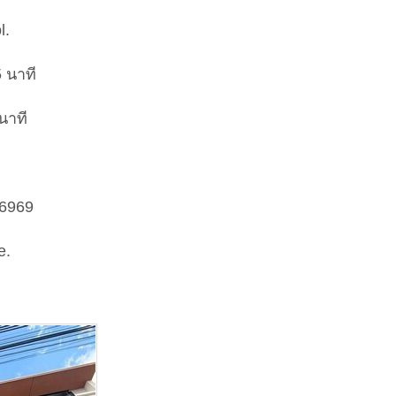
l.
 นาที
นาที
-6969
e.