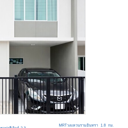
MRTวงแหวนรามอินทรา 1.8 กม.