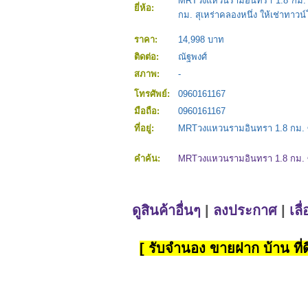
MRTวงแหวนรามอินทรา 1.8 กม. ซา
ยี่ห้อ:
กม. สุเหร่าคลองหนึ่ง ให้เช่าทาว
ราคา:
14,998 บาท
ติดต่อ:
ณัฐพงศ์
สภาพ:
-
โทรศัพย์:
0960161167
มือถือ:
0960161167
ที่อยู่:
MRTวงแหวนรามอินทรา 1.8 กม. ซาฟ
คำค้น:
MRTวงแหวนรามอินทรา 1.8 กม. ซาฟ
ดูสินค้าอื่นๆ
|
ลงประกาศ
|
เลื
[ รับจำนอง ขายฝาก บ้าน ที่ดิ