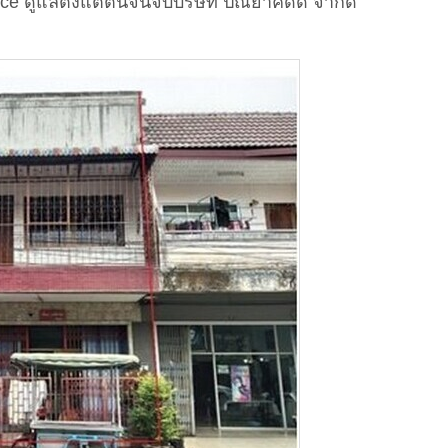
ice ดูแลตั้งแต่ต้นจนจบบริษัท ปณยาคิดดี จำกัด