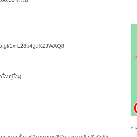
ย 166.50 ตร.ม.
.goo.gl/1xrL28p4gdKZJWAQ8
ดใหญ่ใน)
คำค