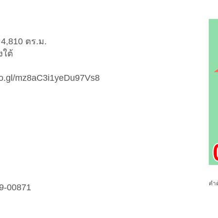
อย 4,810 ตร.ม.
งใต้
.goo.gl/mz8aC3i1yeDu97Vs8
คำค
09-00871