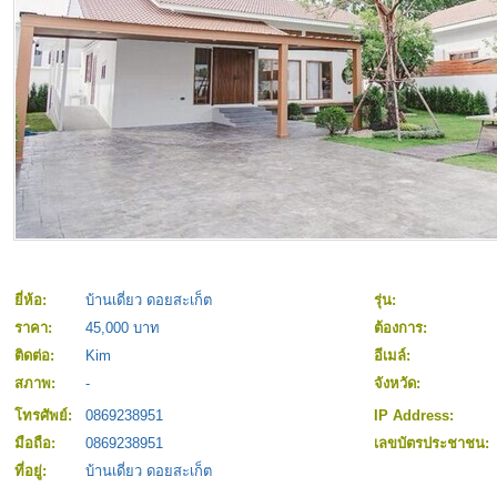
ยี่ห้อ:
บ้านเดี่ยว ดอยสะเก็ต
รุ่น:
ราคา:
45,000 บาท
ต้องการ:
ติดต่อ:
Kim
อีเมล์:
สภาพ:
-
จังหวัด:
โทรศัพย์:
0869238951
IP Address:
มือถือ:
0869238951
เลขบัตรประชาชน:
ที่อยู่:
บ้านเดี่ยว ดอยสะเก็ต