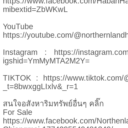
https://www.facebook.com/HabanH
mibextid=ZbWKwL
YouTu
https://youtube.com/@northernlan
Instagram : https://instagram.com
igshid=YmMyMTA2M2Y=
TIKTOK : https://www.tiktok.com/
_t=8bwxggLIxlv&_r=1
สนใจอสังหาริมทรัพย์อื่นๆ คลิ๊ก
For Sale
https://www.facebook.com/Northen