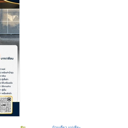
รุ่น:
บ้านเดี่ยว แม่เหียะ