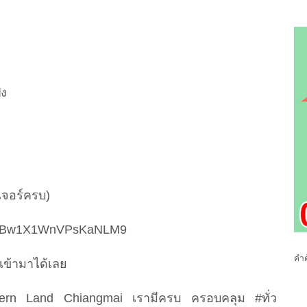
้ง
เจอร์ครบ)
.gl/PBw1X1WnVPsKaNLM9
คำค
ข้ามาได้เลย
hern Land Chiangmai เรามีครบ ครอบคลุม #ทั่ว