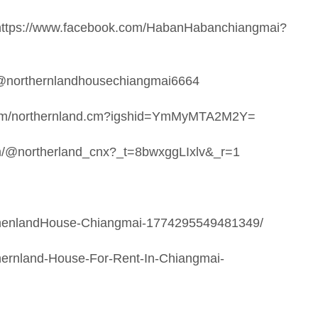
ps://www.facebook.com/HabanHabanchiangmai?
/@northernlandhousechiangmai6664
m.com/northernland.cm?igshid=YmMyMTA2M2Y=
om/@northerland_cnx?_t=8bwxggLIxlv&_r=1
thenlandHouse-Chiangmai-1774295549481349/
hernland-House-For-Rent-In-Chiangmai-