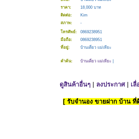
ราคา:
18,000 บาท
ติดต่อ:
Kim
สภาพ:
-
โทรศัพย์:
0869238951
มือถือ:
0869238951
ที่อยู่:
บ้านเดี่ยว แม่เหียะ
คำค้น:
บ้านเดี่ยว แม่เหียะ
|
ดูสินค้าอื่นๆ
|
ลงประกาศ
|
เลื
[ รับจำนอง ขายฝาก บ้าน ที่ดิ