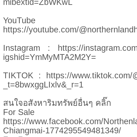
mibextid=ZbWKwL
YouTu
https://youtube.com/@northernlan
Instagram : https://instagram.com
igshid=YmMyMTA2M2Y=
TIKTOK : https://www.tiktok.com/
_t=8bwxggLIxlv&_r=1
สนใจอสังหาริมทรัพย์อื่นๆ คลิ๊ก
For Sale
https://www.facebook.com/Northen
Chiangmai-1774295549481349/