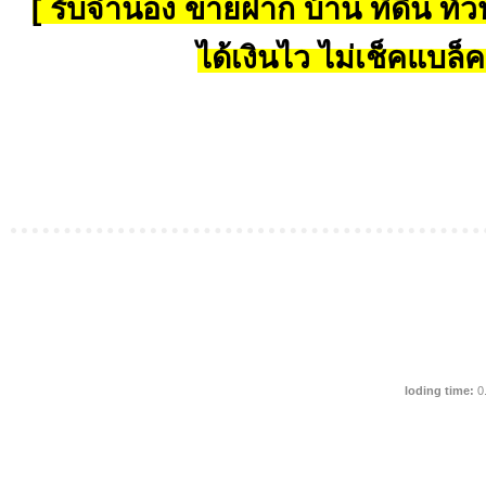
[ รับจำนอง ขายฝาก บ้าน ที่ดิน ทั่วป
ได้เงินไว ไม่เช็คแบล็ค
loding time:
0