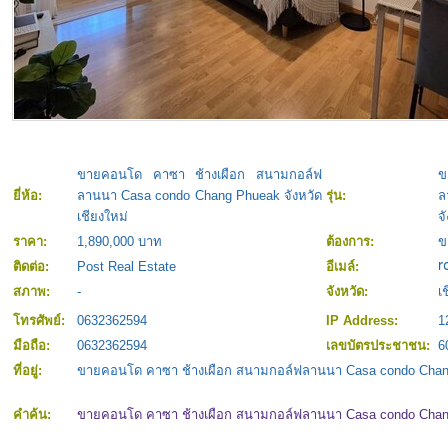
ขายคอนโด คาซา ช้างเผือก สนามกอล์ฟ
ข
ยี่ห้อ:
ลานนา Casa condo Chang Phueak จังหวัด
รุ่น:
ล
เชียงใหม่
จ
ราคา:
1,890,000 บาท
ต้องการ:
ข
ติดต่อ:
Post Real Estate
อีเมล์:
สภาพ:
-
จังหวัด:
เ
โทรศัพย์:
0632362594
IP Address:
1
มือถือ:
0632362594
เลขบัตรประชาชน:
6
ที่อยู่:
ขายคอนโด คาซา ช้างเผือก สนามกอล์ฟลานนา Casa condo Chang 
คำค้น:
ขายคอนโด คาซา ช้างเผือก สนามกอล์ฟลานนา Casa condo Chang 