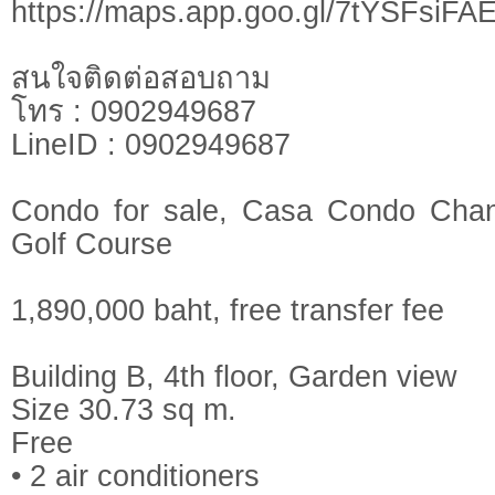
https://maps.app.goo.gl/7tYSFsi
สนใจติดต่อสอบถาม
โทร : 0902949687
LineID : 0902949687
Condo for sale, Casa Condo Cha
Golf Course
1,890,000 baht, free transfer fee
Building B, 4th floor, Garden view
Size 30.73 sq m.
Free
• 2 air conditioners