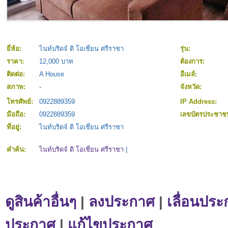
ยี่ห้อ:
ไนท์บริดจ์ ดิ โอเชี่ยน ศรีราชา
รุ่น:
ราคา:
12,000 บาท
ต้องการ:
ติดต่อ:
A House
อีเมล์:
สภาพ:
-
จังหวัด:
โทรศัพย์:
0922889359
IP Address:
มือถือ:
0922889359
เลขบัตรประชาช
ที่อยู่:
ไนท์บริดจ์ ดิ โอเชี่ยน ศรีราชา
คำค้น:
ไนท์บริดจ์ ดิ โอเชี่ยน ศรีราชา
|
ดูสินค้าอื่นๆ
|
ลงประกาศ
|
เลื่อนประ
ประกาศ
|
แก้ไขประกาศ