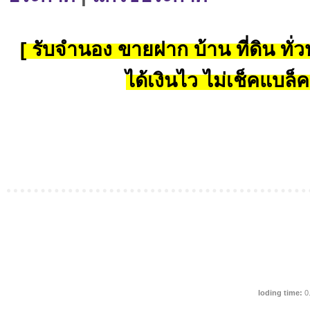
[ รับจำนอง ขายฝาก บ้าน ที่ดิน ทั่วป
ได้เงินไว ไม่เช็คแบล็ค
loding time:
0