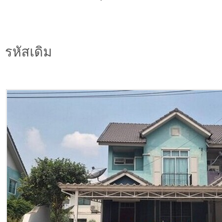
รหัสเดิม