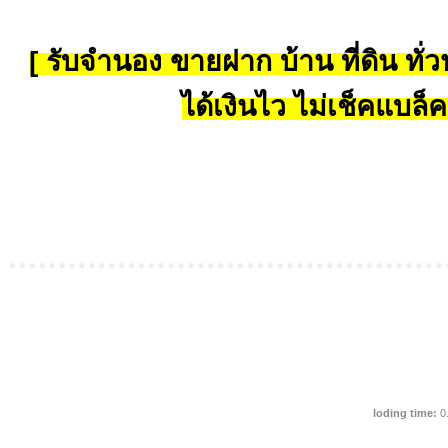
[ รับจำนอง ขายฝาก บ้าน ที่ดิน ทั่วป
ได้เงินไว ไม่เช็คแบล็ค
loding time:
0