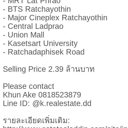
- MRT Lat Phrao
- BTS Ratchayothin
- Major Cineplex Ratchayothin
- Central Ladprao
- Union Mall
- Kasetsart University
- Ratchadaphisek Road
Selling Price 2.39 ล้านบาท
Please contact
Khun Ake 0818523879
Line ID: @k.realestate.dd
รายละเอียดเพิ่มเติม: