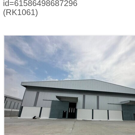
id=61586498687296
(RK1061)