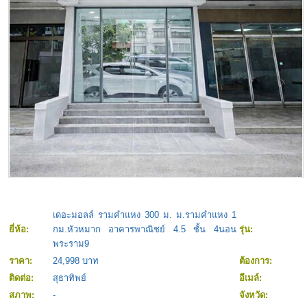
เดอะมอลล์ รามคำแหง 300 ม. ม.รามคำแหง 1
ยี่ห้อ:
กม.หัวหมาก อาคารพาณิชย์ 4.5 ชั้น 4นอน
รุ่น:
พระราม9
ราคา:
24,998 บาท
ต้องการ:
ติดต่อ:
สุธาทิพย์
อีเมล์:
สภาพ:
-
จังหวัด: