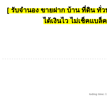
[ รับจำนอง ขายฝาก บ้าน ที่ดิน ทั่วป
ได้เงินไว ไม่เช็คแบล็ค
loding time:
0