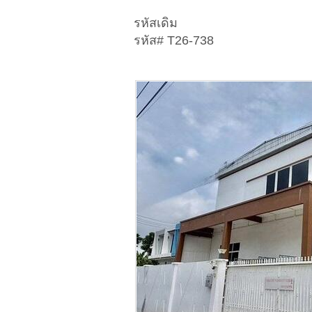
รหัสเดิม
รหัส# T26-738