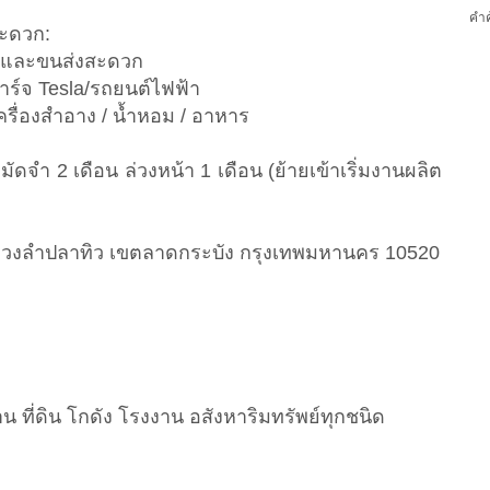
คำค
ะดวก:
างและขนส่งสะดวก
ชาร์จ Tesla/รถยนต์ไฟฟ้า
เครื่องสำอาง / น้ำหอม / อาหาร
ัดจำ 2 เดือน ล่วงหน้า 1 เดือน (ย้ายเข้าเริ่มงานผลิต
 แขวงลำปลาทิว เขตลาดกระบัง กรุงเทพมหานคร 10520
 ที่ดิน โกดัง โรงงาน อสังหาริมทรัพย์ทุกชนิด