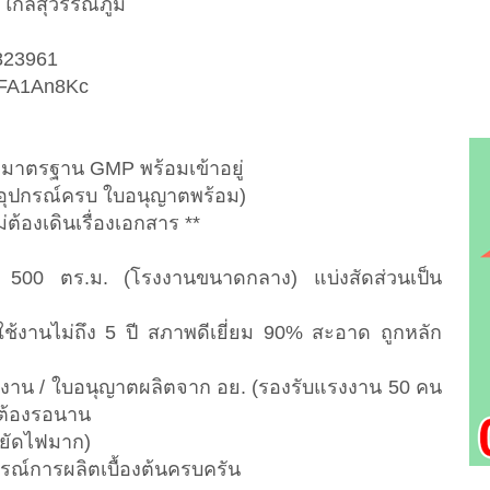
ใกล้สุวรรณภูมิ
2823961
/3xFA1An8Kc
 มาตรฐาน GMP พร้อมเข้าอยู่
 อุปกรณ์ครบ ใบอนุญาตพร้อม)
่ต้องเดินเรื่องเอกสาร **
าด 500 ตร.ม. (โรงงานขนาดกลาง) แบ่งสัดส่วนเป็น
้งานไม่ถึง 5 ปี สภาพดีเยี่ยม 90% สะอาด ถูกหลัก
งาน / ใบอนุญาตผลิตจาก อย. (รองรับแรงงาน 50 คน
ม่ต้องรอนาน
หยัดไฟมาก)
กรณ์การผลิตเบื้องต้นครบครัน