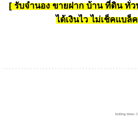
[ รับจำนอง ขายฝาก บ้าน ที่ดิน ทั่วป
ได้เงินไว ไม่เช็คแบล็ค
loding time:
0