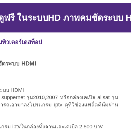
ดูฟรี ในระบบHD ภาพคมชัดระบบ 
พิวเตอร์เดสท็อป
ชัดระบบ HDMI
ระบบ HDMI
น suppernet รุ่น2010,2007 หรือกล่องเคเบิล allsat รุ่น
ถเอามาลงโปรแกรม iptv ดูทีวีฃ่องแพล็ตตินั่มผ่าน
รแกรม iptvในกล่องทั้งจานและเคเบิล 2,500 บาท