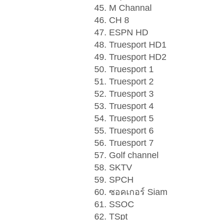
45. M Channal
46. CH 8
47. ESPN HD
48. Truesport HD1
49. Truesport HD2
50. Truesport 1
51. Truesport 2
52. Truesport 3
53. Truesport 4
54. Truesport 5
55. Truesport 6
56. Truesport 7
57. Golf channel
58. SKTV
59. SPCH
60. ซอคเกอร์ Siam
61. SSOC
62. TSpt