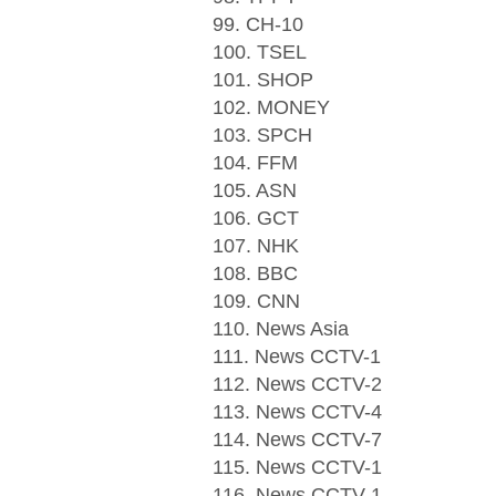
99. CH-10
100. TSEL
101. SHOP
102. MONEY
103. SPCH
104. FFM
105. ASN
106. GCT
107. NHK
108. BBC
109. CNN
110. News Asia
111. News CCTV-1
112. News CCTV-2
113. News CCTV-4
114. News CCTV-7
115. News CCTV-1
116. News CCTV-1