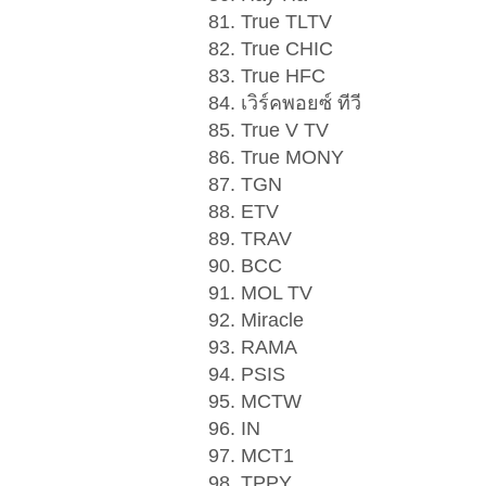
81. True TLTV
82. True CHIC
83. True HFC
84. เวิร์คพอยซ์ ทีวี
85. True V TV
86. True MONY
87. TGN
88. ETV
89. TRAV
90. BCC
91. MOL TV
92. Miracle
93. RAMA
94. PSIS
95. MCTW
96. IN
97. MCT1
98. TPPY