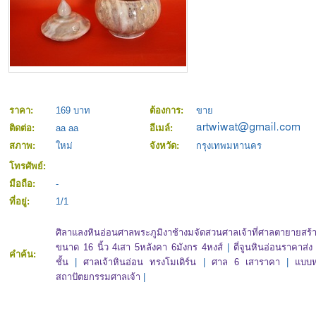
ราคา:
169 บาท
ต้องการ:
ขาย
ติดต่อ:
aa aa
อีเมล์:
สภาพ:
ใหม่
จังหวัด:
กรุงเทพมหานคร
โทรศัพย์:
มือถือ:
-
ที่อยู่:
1/1
ศิลาแลงหินอ่อนศาลพระภูมิงาช้างมจัดสวนศาลเจ้าที่ศาลตายายสร้
ขนาด 16 นิ้ว 4เสา 5หลังคา 6มังกร 4หงส์
|
ตี่จูนหินอ่อนราคาส่ง
คำค้น:
ชั้น
|
ศาลเจ้าหินอ่อน ทรงโมเดิร์น
|
ศาล 6 เสาราคา
|
แบบห
สถาปัตยกรรมศาลเจ้า
|