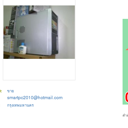
ร:
ขาย
:
กรุงเทพมหานคร
คำค