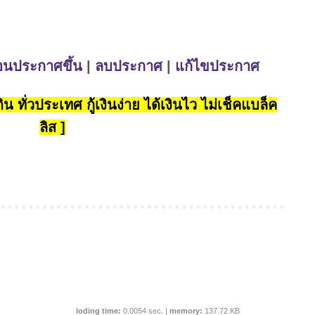
่อนประกาศขึ้น
|
ลบประกาศ
|
แก้ไขประกาศ
น ทั่วประเทศ กู้เงินง่าย ได้เงินไว ไม่เช็คแบล็ค
ลิส ]
loding time:
0.0054 sec
.
|
memory:
137.72 KB