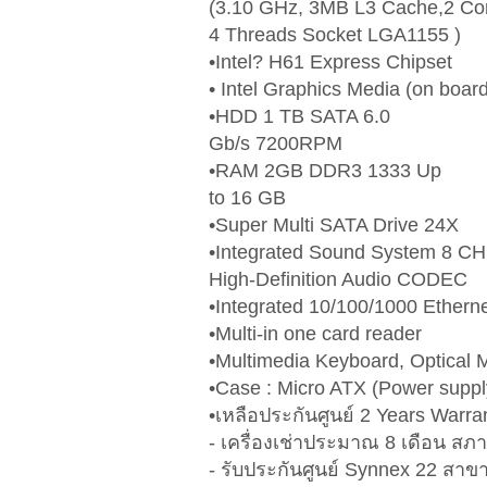
(3.10 GHz, 3MB L3 Cache,2 Co
4 Threads Socket LGA1155 )
•Intel? H61 Express Chipset
• Intel Graphics Media (on board
•HDD 1 TB SATA 6.0
Gb/s 7200RPM
•RAM 2GB DDR3 1333 Up
to 16 GB
•Super Multi SATA Drive 24X
•Integrated Sound System 8 CH
High-Definition Audio CODEC
•Integrated 10/100/1000 Ethern
•Multi-in one card reader
•Multimedia Keyboard, Optical
•Case : Micro ATX (Power suppl
•เหลือประกันศูนย์ 2 Years Warra
- เครื่องเช่าประมาณ 8 เดือน สภ
- รับประกันศูนย์ Synnex 22 สาข