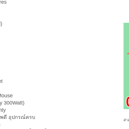
res
)
et
 Mouse
y 300Watt)
nty
าพดี อุปกรณ์ครบ
คำค
า