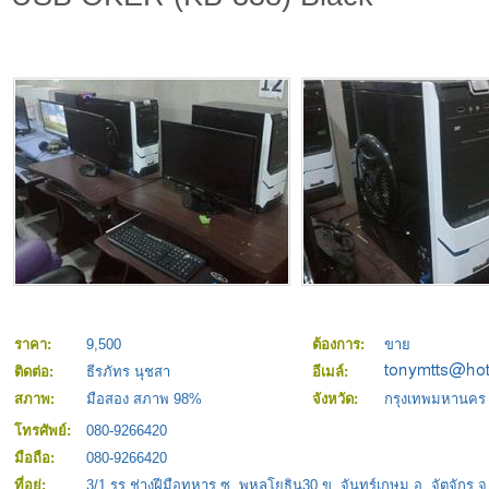
ราคา:
9,500
ต้องการ:
ขาย
ติดต่อ:
ธีรภัทร นุชสา
อีเมล์:
สภาพ:
มือสอง สภาพ 98%
จังหวัด:
กรุงเทพมหานคร
โทรศัพย์:
080-9266420
มือถือ:
080-9266420
ที่อยู่:
3/1 รร.ช่างฝีมือทหาร ซ. พหลโยธิน30 ข. จันทร์เกษม อ. จัตุจักร จ