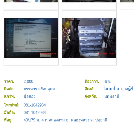
ราคา:
2,000
ต้องการ:
ขาย
ติดต่อ:
บรรหาร สร้อยอุดม
อีเมล์:
สภาพ:
มือสอง
จังหวัด:
ปทุมธานี
โทรศัพย์:
081-1042934
มือถือ:
081-1042934
ที่อยู่:
43/175 ม. 4 ต.คลองสาม อ. คลองหลวง จ. ปทุธานี