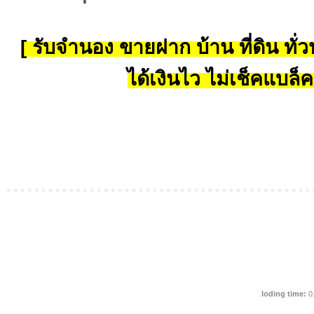
[ รับจำนอง ขายฝาก บ้าน ที่ดิน ทั่วป
ได้เงินไว ไม่เช็คแบล็ค
loding time:
0