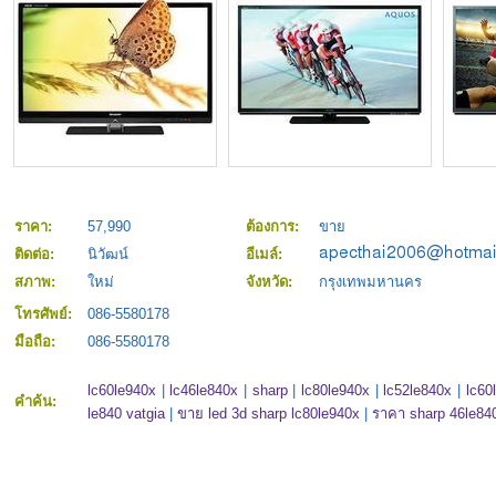
ราคา:
57,990
ต้องการ:
ขาย
ติดต่อ:
นิวัฒน์
อีเมล์:
สภาพ:
ใหม่
จังหวัด:
กรุงเทพมหานคร
โทรศัพย์:
086-5580178
มือถือ:
086-5580178
lc60le940x
|
lc46le840x
|
sharp
|
lc80le940x
|
lc52le840x
|
lc60
คำค้น:
le840 vatgia
|
ขาย led 3d sharp lc80le940x
|
ราคา sharp 46le84