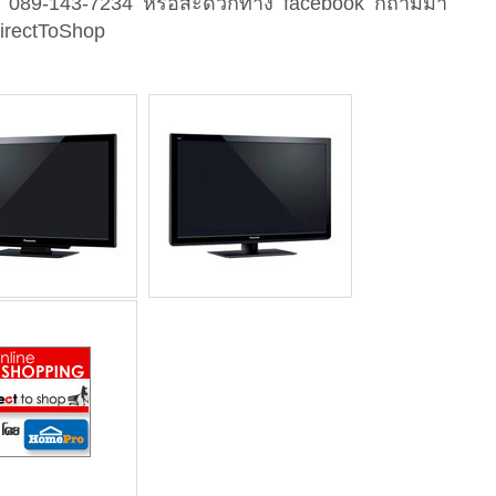
อป 089-143-7234 หรือสะดวกทาง facebook ก็ถามมา
DirectToShop