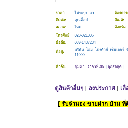
ราคา:
ไม่ระบุราคา
ต้องการ
ติดต่อ:
คุณท็อป
อีเมล์:
สภาพ:
ใหม่
จังหวัด:
โทรศัพย์:
028-321336
มือถือ:
089-1437234
บริษัท โฮม โปรดักส์ เซ็นเตอร์
ที่อยู่:
11000
คำค้น:
คุ้มค่า
|
ราคาพิเศษ
|
ถูกสุดสุด
|
ดูสินค้าอื่นๆ
|
ลงประกาศ
|
เลื
[ รับจำนอง ขายฝาก บ้าน ที่ดิ