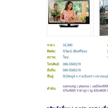
ราคา:
16,990
ติดต่อ:
นิวัฒน์ เติมศรีทอง
สภาพ:
ใหม่
โทรศัพย์:
086-5580178
มือถือ:
086-5580178
ที่อยู่:
9/18หมู่4 ถ.รามอินทรา แขวงอนุ
samsung
|
plasma
|
ua55es800
คำค้น:
47ls4600 ราคาถูก
|
lg 42ls4600 ก