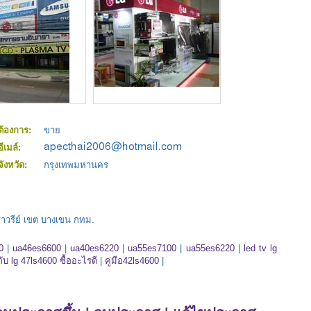
ต้องการ:
ขาย
อีเมล์:
จังหวัด:
กรุงเทพมหานคร
สาวรีย์ เขต บางเขน กทม.
0
|
ua46es6600
|
ua40es6220
|
ua55es7100
|
ua55es6220
|
led tv lg
ับ lg 47ls4600 ซื้ออะไรดี
|
คู่มือ42ls4600
|