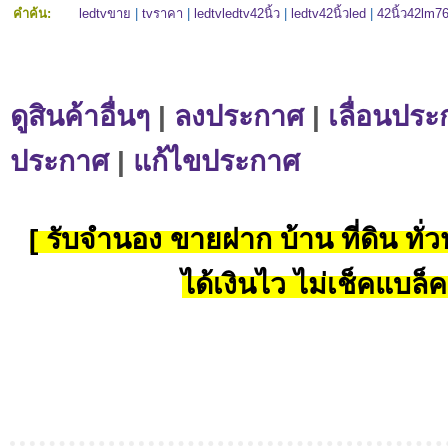
คำค้น:
ledtvขาย
|
tvราคา
|
ledtvledtv42นิ้ว
|
ledtv42นิ้วled
|
42นิ้ว42lm7
ดูสินค้าอื่นๆ
|
ลงประกาศ
|
เลื่อนประ
ประกาศ
|
แก้ไขประกาศ
[ รับจำนอง ขายฝาก บ้าน ที่ดิน ทั่วป
ได้เงินไว ไม่เช็คแบล็ค