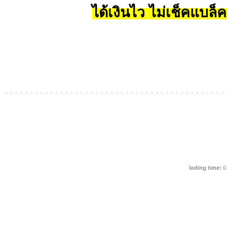
ได้เงินไว ไม่เช็คแบล็ค
loding time:
0