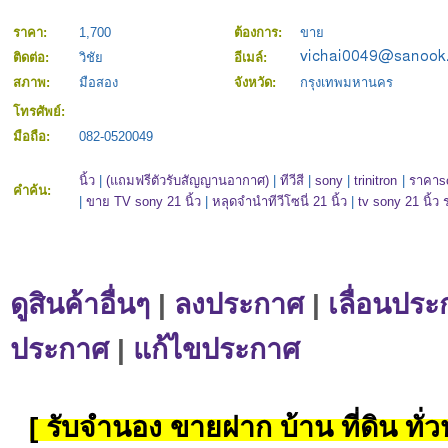
ราคา:
1,700
ต้องการ:
ขาย
ติดต่อ:
วิชัย
อีเมล์:
สภาพ:
มือสอง
จังหวัด:
กรุงเทพมหานคร
โทรศัพย์:
มือถือ:
082-0520049
นิ้ว
|
(แถมฟรีตัวรับสัญญานอากาศ)
|
ทีวีสี
|
sony
|
trinitron
|
ราคาso
คำค้น:
|
ขาย TV sony 21 นิ้ว
|
หลุดจำนำทีวีโซนี่ 21 นิ้ว
|
tv sony 21 นิ้ว
ดูสินค้าอื่นๆ
|
ลงประกาศ
|
เลื่อนประ
ประกาศ
|
แก้ไขประกาศ
[ รับจำนอง ขายฝาก บ้าน ที่ดิน ทั่วป