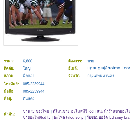
ราคา:
6,800
ต้องการ:
ขาย
ติดต่อ:
ใหญ่
อีเมล์:
สภาพ:
มือสอง
จังหวัด:
กรุงเทพมหานคร
โทรศัพย์:
085-2239944
มือถือ:
085-2239944
ที่อยู่:
ดินแดง
ขาย tv ของใหม่
|
ที่ไหนขาย อะไหล่ทีวี lcd
|
แนะนำร้านขายอะไหล
คำค้น:
ขายอะไหล่lcd tv
|
อะไหล่ tvlcd sony
|
รับซ่อมบอร์ด lcd sony bra