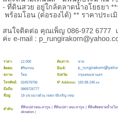
- ที่ดินสวย อยู่ใกล้ตลาดน้ำอโยธยา *
พร้อมโอน (ต่อรองได้) ** ราคาประเม
สนใจติดต่อ คุณเพ็ญ 086-972 6777 เ
ค่ะ e-mail :
p_rungirakorn@yahoo.c
ราคา:
12,000
ต้องการ:
ขาย
ติดต่อ:
ศิริพรรณ
อีเมล์:
สภาพ:
ใหม่
จังหวัด:
กรุงเทพมหานคร
โทรศัพย์:
024579706
IP Address:
183.88.249.xx
มือถือ:
0869726777
ที่อยู่:
19 แขวงบางด้วน เขตภาษีเจริญ กทม
ที่ดินเปล่าเดอะลากูน
|
ที่ดินเปล่า เดอะลากูน
|
ที่ดินติดตลาดน้ำอโ
คำค้น:
oknation
|