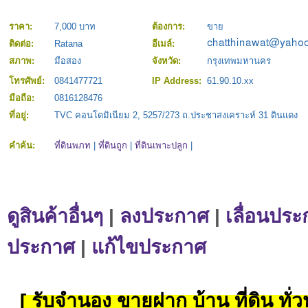
ราคา:
7,000 บาท
ต้องการ:
ขาย
ติดต่อ:
Ratana
อีเมล์:
สภาพ:
มือสอง
จังหวัด:
กรุงเทพมหานคร
โทรศัพย์:
0841477721
IP Address:
61.90.10.xx
มือถือ:
0816128476
ที่อยู่:
TVC คอนโดมิเนียม 2, 5257/273 ถ.ประชาสงเคราะห์ 31 ดินแดง
คำค้น:
ที่ดินพภท
|
ที่ดินถูก
|
ที่ดินเพาะปลูก
|
ดูสินค้าอื่นๆ
|
ลงประกาศ
|
เลื่อนประ
ประกาศ
|
แก้ไขประกาศ
[ รับจำนอง ขายฝาก บ้าน ที่ดิน ทั่วป