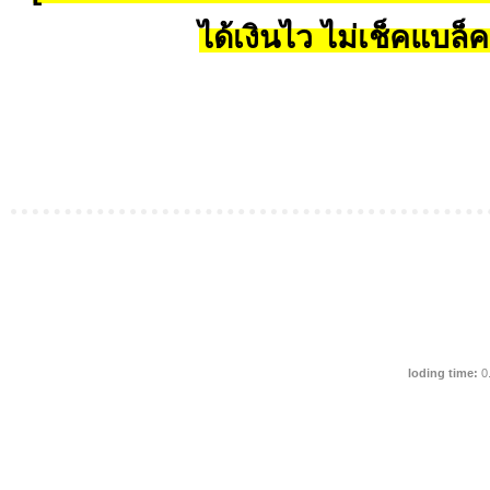
ได้เงินไว ไม่เช็คแบล็ค
loding time:
0